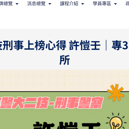
牌總覽
消息總覽
課程介紹
學員專區
技刑事上榜心得 許愷壬｜專
所