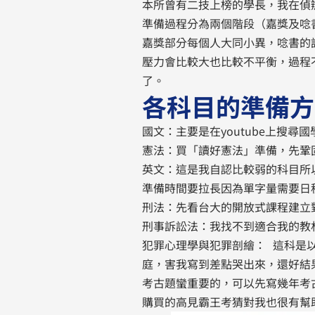
本所曾有二技上榜的學長，我在偵
準備過程分為兩個階段（嘉獎及唸
嘉獎部分每個人大同小異，唸書的
壓力會比較大也比較不平衡，過程
了。
各科目的準備方
國文：主要是在youtube上搜
憲法：買「讀好憲法」準備，先鞏
英文：這是我自認比較弱的科目所
準備時間要拉長因為單字量需要日
刑法：先看台大的開放式課程建立
刑事訴訟法：我找不到適合我的教
犯罪心理學與犯罪剖繪： 這科是
庭，害我寫到差點哭出來，還好結
考古題蠻重要的，可以先寫幾年考
購買的高見霸王考猜對我也很有幫