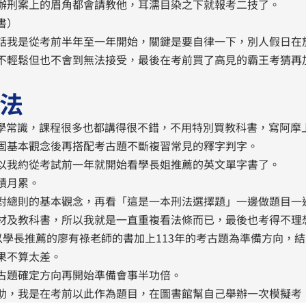
辦刑案上的眉角都會請教他，耳濡目染之下就報考二技了。
書）
話我是從考前半年至一年開始，關鍵是要自律一下，別人假日在
不輕鬆但也不會到無法接受，最後在考前買了高見的霸王考猜再
法
尋國學常識，課程很多也都講得很不錯，不用特別買教科書，寫阿
固基本觀念後再搭配考古題不斷複習常見的釋字判字。
以我約從考試前一年就開始看學長姐推薦的英文單字書了。
積月累。
對總則的基本觀念，再看「這是一本刑法選擇題」一邊做題目一
材及教科書，所以我就是一直重複看法條而已，最後也考得不理
以學長推薦的廖有祿老師的書加上113年的考古題為準備方向，
果不算太差。
古題確定方向再開始準備會事半功倍。
助，我是在考前以此作為題目，在圖書館幫自己舉辦一次模擬考