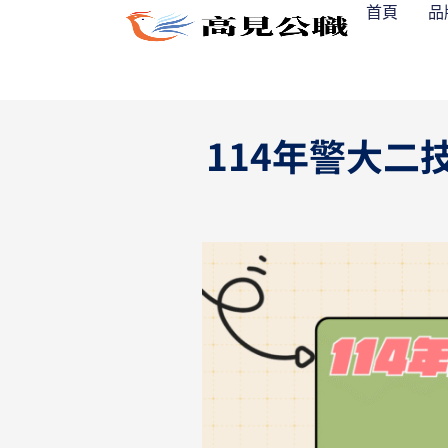
跳
首頁
品
至
主
要
內
114年警大二
容