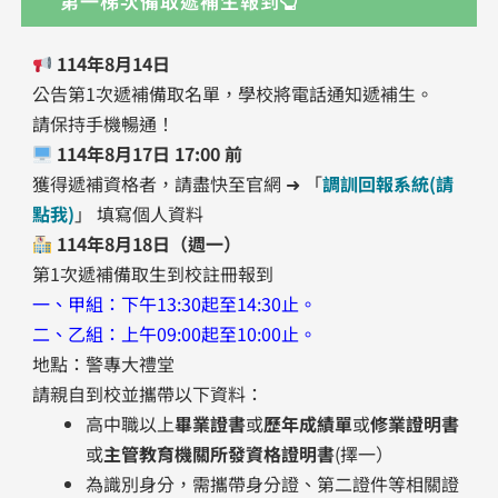
第一梯次備取遞補生報到
114年8月14日
公告第1次遞補備取名單，學校將電話通知遞補生。
請保持手機暢通！
114年8月17日 17:00 前
獲得遞補資格者，請盡快至官網 ➜ 「
調訓回報系統(請
點我)
」 填寫個人資料
114年8月18日（週一）
第1次遞補備取生到校註冊報到
一、甲組：下午13:30起至14:30止。
二、乙組：上午09:00起至10:00止。
地點：警專大禮堂
請親自到校並攜帶以下資料：
高中職以上
畢業證書
或
歷年成績單
或
修業證明書
或
主管教育機關所發資格證明書
(擇一）
為識別身分，需攜帶身分證、第二證件等相關證