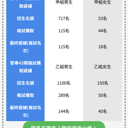
甲組男生
甲組女生
取遞補
招生名額
717名
53名
複試備取
115名
44名
最終遞補(複試名
115名
16名
次)
警專43期複試備
乙組男生
乙組女生
取遞補
招生名額
1100名
150名
複試備取
289名
50名
最終遞補(複試名
144名
40名
次)
還是不確定？歡迎諮詢小編！