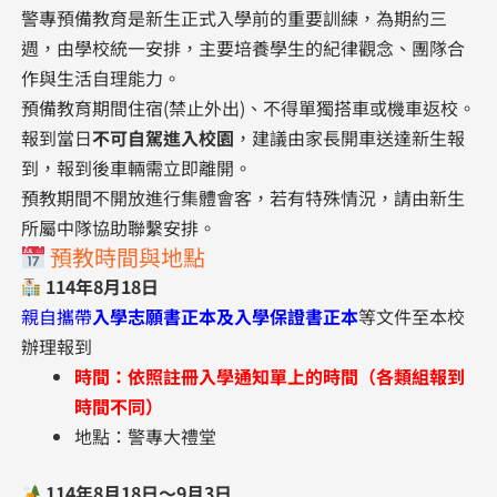
警專預備教育是新生正式入學前的重要訓練，為期約三
週，由學校統一安排，主要培養學生的紀律觀念、團隊合
作與生活自理能力。
預備教育期間住宿(禁止外出)、不得單獨搭車或機車返校。
報到當日
不可自駕進入校園
，建議由家長開車送達新生報
到，報到後車輛需立即離開。
預教期間不開放進行集體會客，若有特殊情況，請由新生
所屬中隊協助聯繫安排。
預教時間與地點
114年8月18日
親自攜帶
入學志願書正本及入學保證書正本
等文件至本校
辦理報到
時間：依照註冊入學通知單上的時間（各類組報到
時間不同）
地點：警專大禮堂
114年8月18日～9月3日