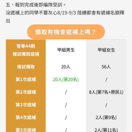
五、報到完成後即編隊受訓。
沒遞補上的同學不要灰心8/19-9/3 陸續都會有遞補名額釋
出
備取有機會遞補上嗎？
警專44期
甲組男生
甲組女生
複試備取遞補
複試備取
20人
56人
第1次遞補
20人(第20名)
/
第2次遞補
/
8人(第7名+原民1)
第3次遞補
/
/
第4次遞補
/
2人(第9名)
第5次遞補
/
2人(第11名)