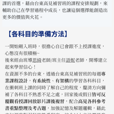
課的首選，藉由台東高見補習班的課程安排規劃，來
輔助自己在學習過程中成長，也讓這個選擇能創造出
更多的價值與火花。
【各科目的準備方法】
一開始剛入班時，很擔心自已會跟不上授課進度，
心態沒有很積極~
後來經由班導
思綺
老師/班主任
語妮
老師，開導建立
起來學習信心！
在資源不多的台東，透過台東高見補習班的每週
專
業課程設計
，
有系統性
、
有架構
的學習各科科目，
在衝刺班上課的同時了解自己的程度，釐清方向彌
補了各科目不熟悉不足之處，回家後或假日
皆可反
覆觀看授課回放影片課後複習
，配合
高見各科參考
書重點整理及考古題
，加強記憶及解題邏輯，藉此