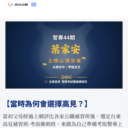
跳
至
主
要
內
容
【當時為何會選擇高見？】
當初父母經過上網評比各家公職補習班後，選定台東
高見補習班-考前衝刺班，來做為自己準備考取警專上