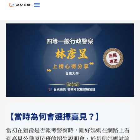
跳
至
主
要
內
容
【當時為何會選擇高見？】
當初在猶豫是否報考警察時，剛好媽媽在網路上看
到
高見公職原民班的招生說明會
，於是與媽媽討論