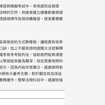
練習與模擬考試中，常常感到自我懷
目時的茫然，到逐漸建立讀書節奏與理
透過規律作息與持續複習，逐漸累積實
容易吸收的方式教導我，讓我更有效率
口訣，加上不厭其煩地提醒大法官解釋
國考易考考點列出，協助我們能夠清楚
以學習起來最為艱深，但在賀康老師的
部分，因為內容非常廣泛，感謝高明老
B冊有大量考古題，對於觀念有加深益
實務運作。警察法規科目中，感謝徐強