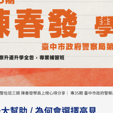
大警佐班三類 陳春發學員上榜心得分享｜ 專35期 臺中市政府警
大幫助 / 為何會選擇高見