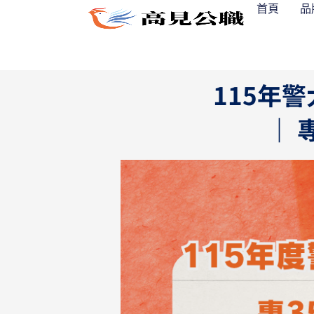
跳
首頁
品
至
主
要
內
115年
容
｜ 