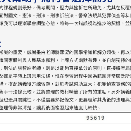
的課程規劃最好，備考期間，壓力與挫折在所難免，尤其在反覆
面對國文、憲法、刑法、刑事訴訟法、警察法規與犯罪偵查等科
讓我可以逐漸學會調整心態，將每一次錯誤視為進步的契機，並
法
常識的重要，感謝墨白老師將艱澀的國學常識拆解分類後，再以
識國家體制與人民基本權利，上課方式幽默有趣，並自創獨特的
；刑法的張智皓老師，則是以能夠直接拿分的原則，直接將歷屆
然都是平時上班常用法條，惟在學習過程中因為範圍非常廣泛所
構，搭配講義後方練習題，對於考試幫助巨大；犯罪偵查實務的
舊手冊法條比較，並將整理的教材精簡了所有的重點。另外講義
但也最具關鍵性，不僅需要熟記條文，更要理解其背後的法理與
整理得非常清楚，讓我後面複習起來速度比較快。