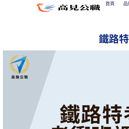
跳
首頁
品
至
主
要
鐵路特
內
容