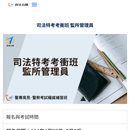
跳
至
主
司法特考考衝班 監所管理員
要
內
容
報名與考試時間