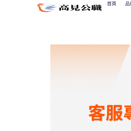
跳
首頁
品
至
主
要
內
容