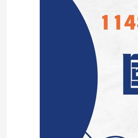
營
事
業】
招
生
簡
章、
報
名
與
考
試
日
期