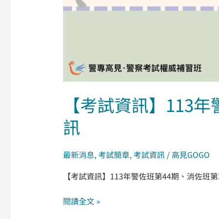
第
28
期
入
學
考
試
試
【考試資訊】113年
場
訊
相
關
資
最新消息
,
考試簡章
,
考試資訊
/
高見GOGO
訊
【考試資訊】113年警佐班第44期、消佐班第
閱讀全文 »