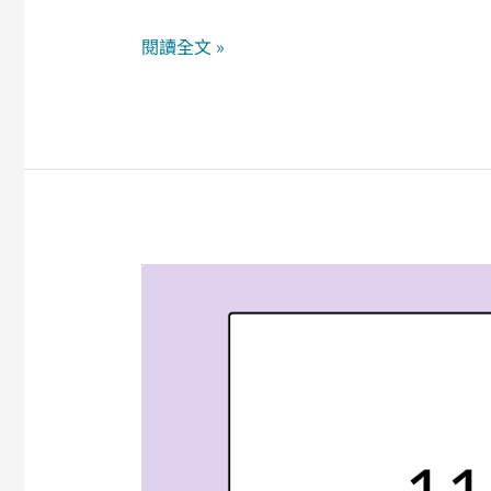
閱讀全文 »
【考
試
資
訊】
113
年
消
防