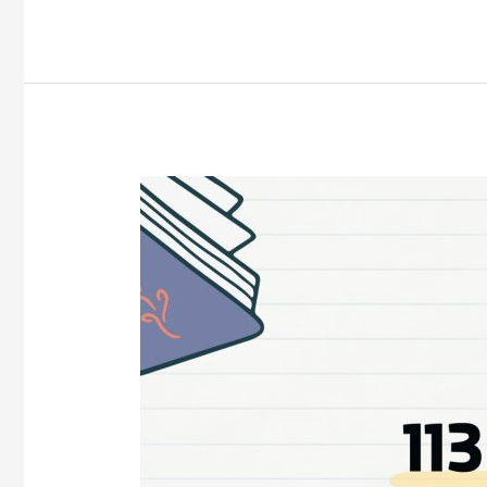
【考
試
資
訊】
113
年
度
警
察
人
員