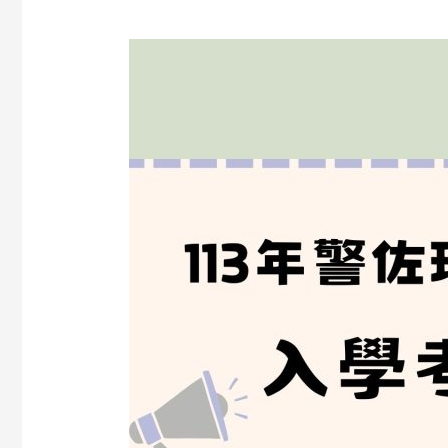
【考
試
資
訊】
113
年
警
佐
班
第
44
期、
消
佐
班