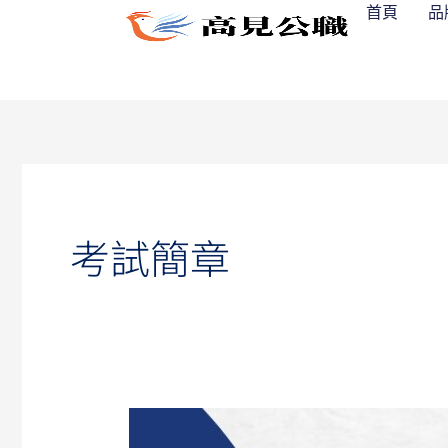
跳
首頁
品
至
主
要
內
容
考試簡章
【2025/114
國