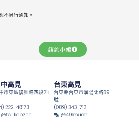
恕不另行通知。
諮詢小編
台中高見
台東高見
中市東區復興路四段211
台東縣台東市漢陽北路89
號
4) 222-48173
(089) 343-712
@tc_kaozen
@491rnudh