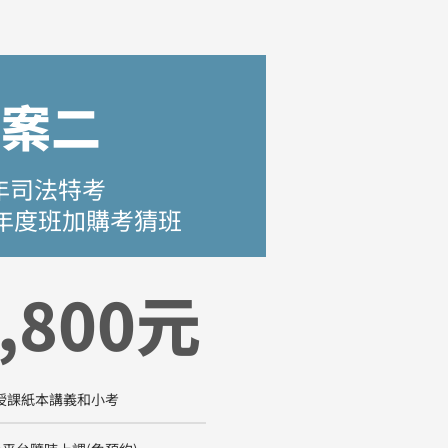
方案二
5年司法特考
年度班加購考猜班
,800元
授課紙本講義和小考