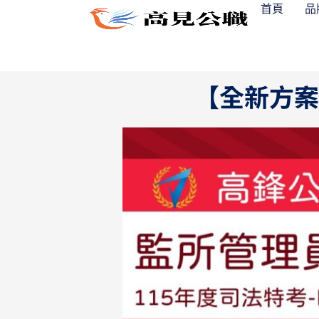
跳
首頁
品
至
主
要
內
【全新方案
容