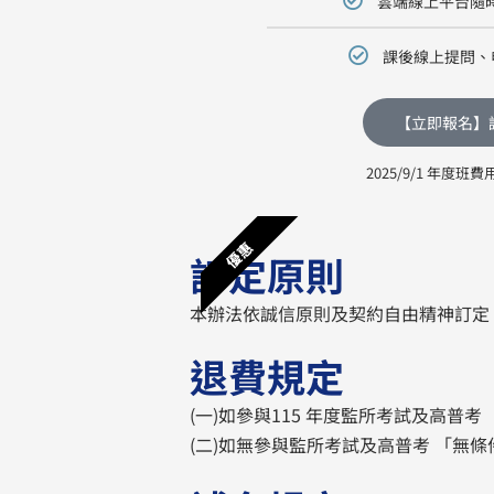
雲端線上平台隨時
課後線上提問、
【立即報名】
2025/9/1 年度班費
優惠
訂定原則
本辦法依誠信原則及契約自由精神訂定
退費規定
(一)如參與115 年度監所考試及高
(二)如無參與監所考試及高普考 「無