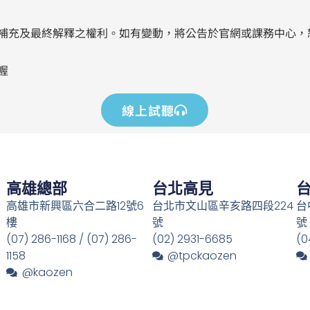
補充及最終解釋之權利。如有變動，將公告於官網或課務中心，
喔
線上試聽
高雄總部
台北高見
高雄市新興區六合二路12號6
台北市文山區辛亥路四段224
台
樓
號
號
(07) 286-1168 / (07) 286-
(02) 2931-6685
(0
1158
@tpckaozen
@kaozen