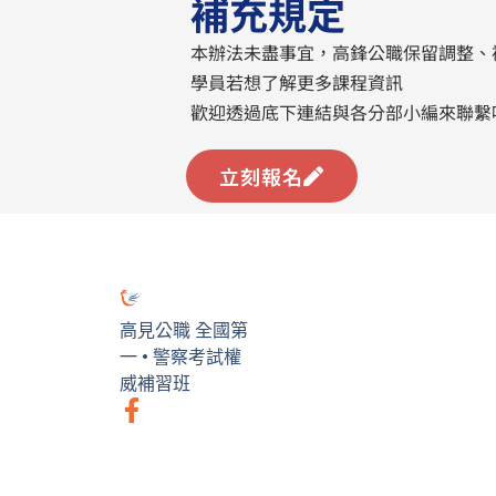
補充規定
本辦法未盡事宜，高鋒公職保留調整、
學員若想了解更多課程資訊
歡迎透過底下連結與各分部小編來聯繫
立刻報名
高見公職 全國第
一 • 警察考試權
威補習班
F
a
c
e