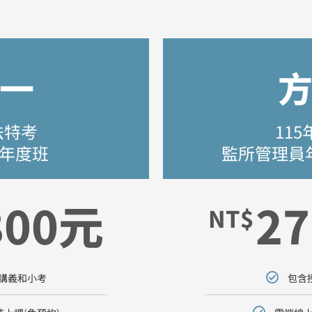
一
法特考
11
年度班
監所管理員
800元
27
NT$
講義和小考
包含