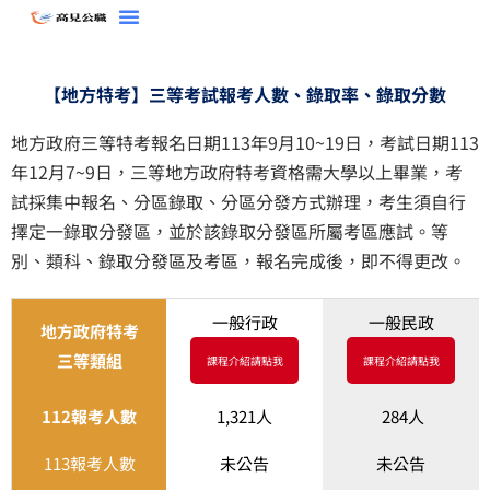
跳
至
主
【地方特考】三等考試報考人數、錄取率、錄取分數
要
內
地方政府三等特考報名日期113年9月10~19日，考試日期113
容
年12月7~9日，三等地方政府特考資格需大學以上畢業，考
試採集中報名、分區錄取、分區分發方式辦理，考生須自行
擇定一錄取分發區，並於該錄取分發區所屬考區應試。等
別、類科、錄取分發區及考區，報名完成後，即不得更改。
一般行政
一般民政
地方政府特考
三等類組
課程介紹請點我
課程介紹請點我
112報考人數
1,321人
284人
113報考人數
未公告
未公告