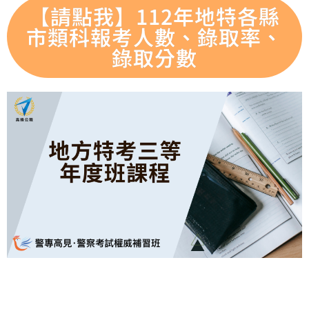
【請點我】112年地特各縣
市類科報考人數、錄取率、
錄取分數