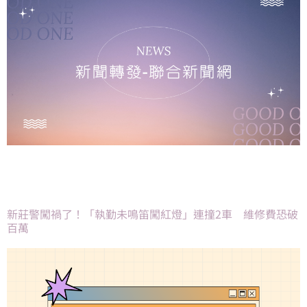
新莊警闖禍了！「執勤未鳴笛闖紅燈」連撞2車 維修費恐破
百萬