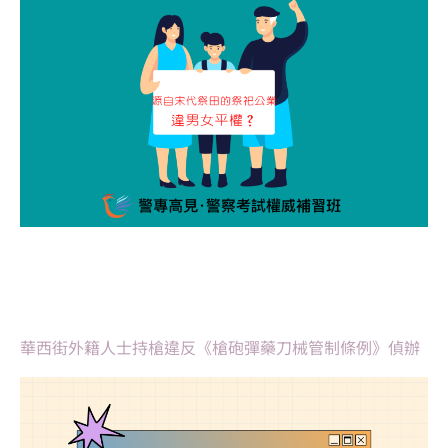
華西街外籍人士持槍違反《槍砲彈藥刀械管制條例》偵辦