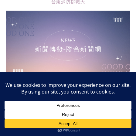
台東消防挑戰大
柬埔寨「龐氏騙局」 誰才是被害人