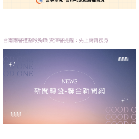
台南兩警遭割喉殉職 資深警提醒：先上銬再搜身