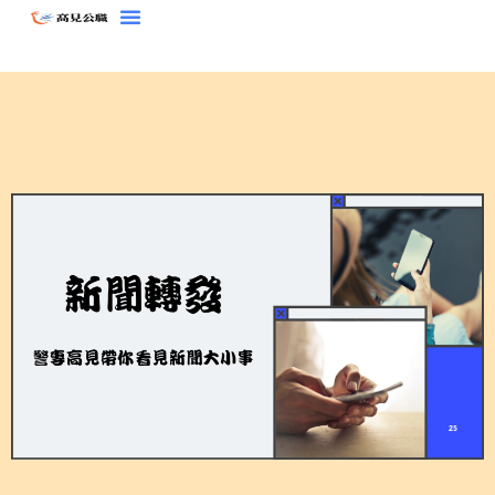
跳
至
主
要
內
容