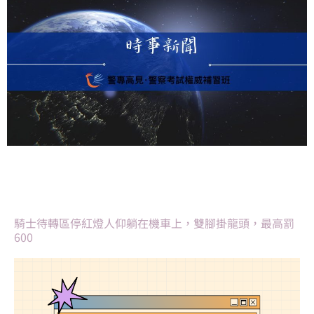
騎士待轉區停紅燈人仰躺在機車上，雙腳掛龍頭，最高罰
600