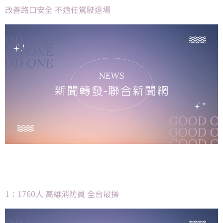
改善路口安全 不適任駕駛退場
1：1760人 高雄消防員 全台最操