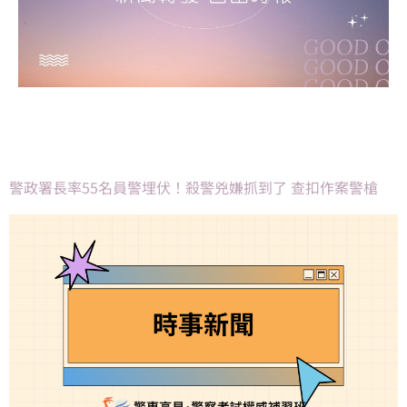
警政署長率55名員警埋伏！殺警兇嫌抓到了 查扣作案警槍