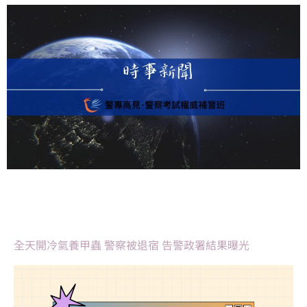
全天開冷氣養甲蟲 警察被退宿 告警政署結果曝光