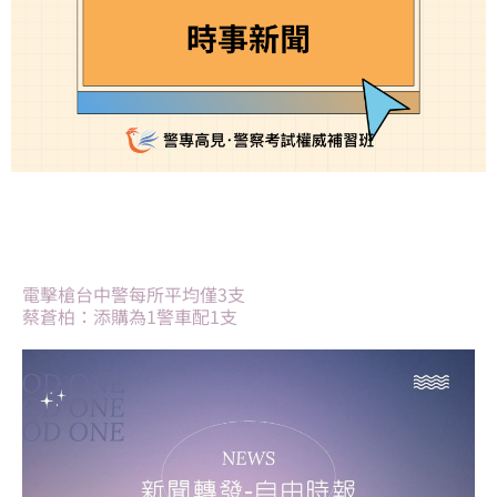
電擊槍台中警每所平均僅3支
蔡蒼柏：添購為1警車配1支