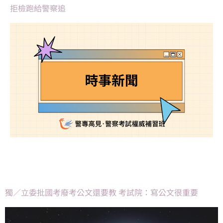
拒檢跑給警察追
獨／立委批國考廢考公文還要教 考試院：寫公文很重要