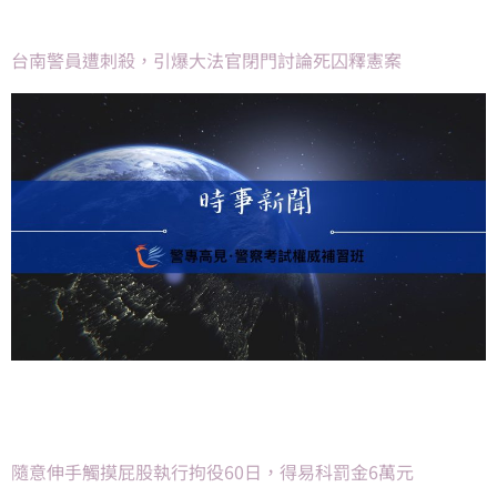
台南警員遭刺殺，引爆大法官閉門討論死囚釋憲案
隨意伸手觸摸屁股執行拘役60日，得易科罰金6萬元