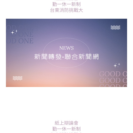
勤一休一新制
台東消防挑戰大
紙上辯論會
勤一休一新制