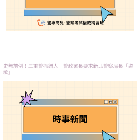
史無前例！三重警抓錯人 警政署長要求新北警察局長「道
歉」