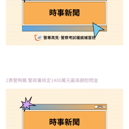
2勇警殉職 警政署核定1400萬元最高額慰問金