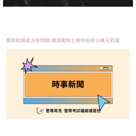
警察取締違法有問題 讓酒駕騎士僥倖逃掉18萬元罰鍰