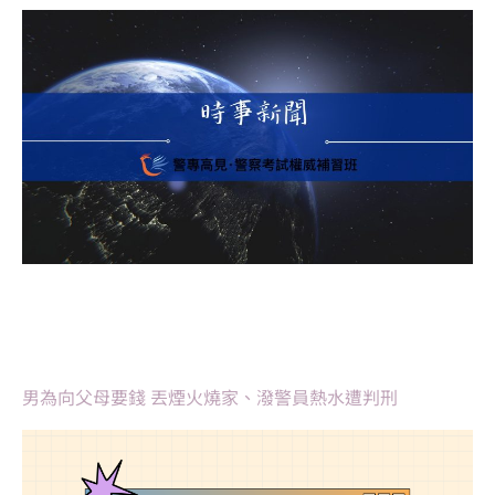
男為向父母要錢 丟煙火燒家、潑警員熱水遭判刑