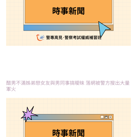
醋男不滿姊弟戀女友與男同事搞曖昧 落網被警方搜出大量
軍火