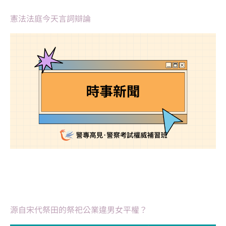
憲法法庭今天言詞辯論
源自宋代祭田的祭祀公業違男女平權？